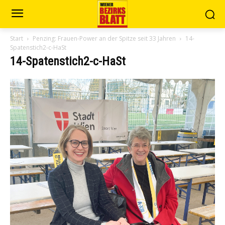
Start
Penzing: Frauen-Power an der Spitze seit 33 Jahren
14-
Spatenstich2-c-HaSt
14-Spatenstich2-c-HaSt