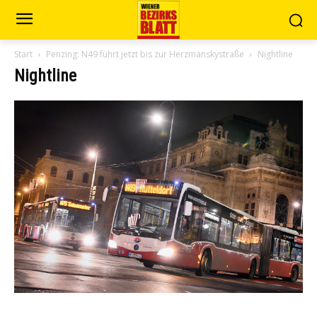
Start
Penzing: N49 führt jetzt bis zur Herzmanskystraße
Nightline
Nightline