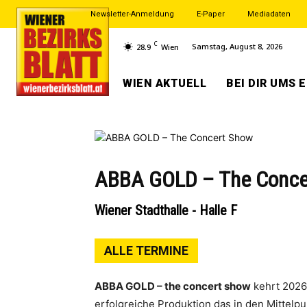
Newsletter-Anmeldung
E-Paper
Mediadaten
C
Samstag, August 8, 2026
28.9
Wien
WIEN AKTUELL
BEI DIR UMS 
ABBA GOLD – The Conce
Wiener Stadthalle - Halle F
ALLE TERMINE
ABBA GOLD – the concert show
kehrt 2026-
erfolgreiche Produktion das in den Mittelpu