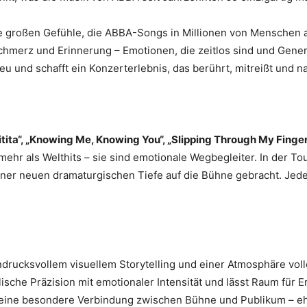
 großen Gefühle, die ABBA-Songs in Millionen von Menschen a
chmerz und Erinnerung – Emotionen, die zeitlos sind und Gene
eu und schafft ein Konzerterlebnis, das berührt, mitreißt und n
uitita“, „Knowing Me, Knowing You“, „Slipping Through My Finger
 mehr als Welthits – sie sind emotionale Wegbegleiter. In der T
iner neuen dramaturgischen Tiefe auf die Bühne gebracht. Jeder
ndrucksvollem visuellem Storytelling und einer Atmosphäre vol
lische Präzision mit emotionaler Intensität und lässt Raum f
ine besondere Verbindung zwischen Bühne und Publikum – ehrl