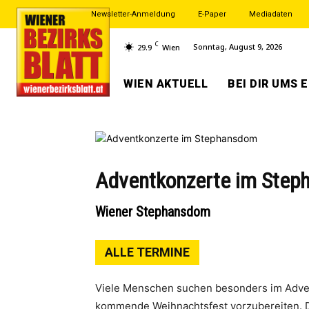
Newsletter-Anmeldung
E-Paper
Mediadaten
C
Sonntag, August 9, 2026
29.9
Wien
WIEN AKTUELL
BEI DIR UMS 
Adventkonzerte im Ste
Wiener Stephansdom
ALLE TERMINE
Viele Menschen suchen besonders im Advent
kommende Weihnachtsfest vorzubereiten. 