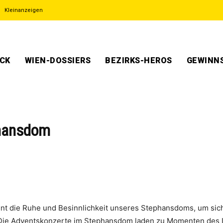
Kleinanzeigen
ECK
WIEN-DOSSIERS
BEZIRKS-HEROS
GEWINNS
phansdom
 die Ruhe und Besinnlichkeit unseres Stephansdoms, um sich 
Die Adventskonzerte im Stephansdom laden zu Momenten des I