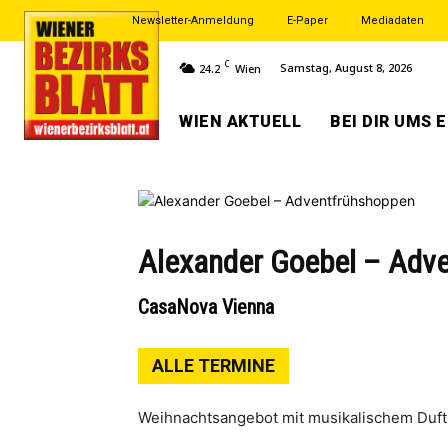
Newsletter-Anmeldung
E-Paper
Mediadaten
C
Samstag, August 8, 2026
24.2
Wien
WIEN AKTUELL
BEI DIR UMS 
Alexander Goebel – Adv
CasaNova Vienna
ALLE TERMINE
Weihnachtsangebot mit musikalischem Duft