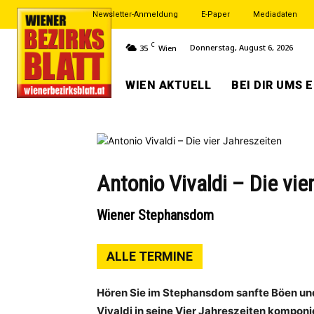
Newsletter-Anmeldung
E-Paper
Mediadaten
C
Donnerstag, August 6, 2026
35
Wien
WIEN AKTUELL
BEI DIR UMS 
Antonio Vivaldi – Die vie
Wiener Stephansdom
ALLE TERMINE
Hören Sie im Stephansdom sanfte Böen und
Vivaldi in seine Vier Jahreszeiten komponi