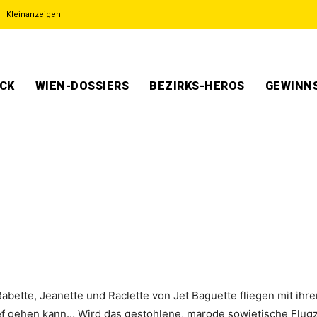
Kleinanzeigen
ECK
WIEN-DOSSIERS
BEZIRKS-HEROS
GEWINNS
Babette, Jeanette und Raclette von Jet Baguette fliegen mit ih
hief gehen kann… Wird das gestohlene, marode sowjetische Flug