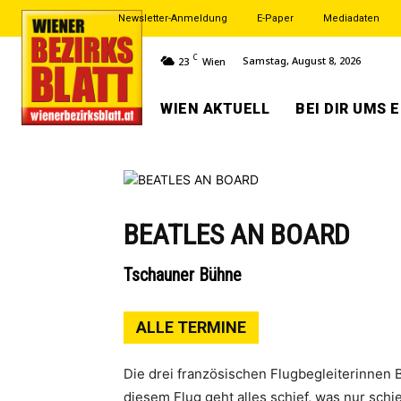
Newsletter-Anmeldung
E-Paper
Mediadaten
C
Samstag, August 8, 2026
23
Wien
WIEN AKTUELL
BEI DIR UMS 
BEATLES AN BOARD
Tschauner Bühne
ALLE TERMINE
Die drei französischen Flugbegleiterinnen 
diesem Flug geht alles schief, was nur sc