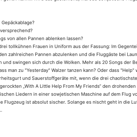
er Gepäckablage?
lgversprechend?
ngs von allen Pannen ablenken lassen?
 drei tollkühnen Frauen in Uniform aus der Fassung: Im Gegente
den zahlreichen Pannen abzulenken und die Fluggäste bei Laun
n und swingen sich durch die Wolken. Mehr als 20 Songs der B
ass man zu "Yesterday" Walzer tanzen kann? Oder dass "Help" 
heitsgurt und Sauerstoffgeräte mit, wenn die drei chaotischst
 gerockten „With A Little Help From My Friends“ den drohend
schen Liedern in einer sowjetischen Maschine auf dem Flug von
e Flugzeug ist absolut sischer. Solange es nischt geht in die Lu
t…
r