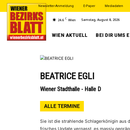
Newsletter-Anmeldung
E-Paper
Mediadaten
C
Samstag, August 8, 2026
24.6
Wien
WIEN AKTUELL
BEI DIR UMS 
BEATRICE EGLI
Wiener Stadthalle - Halle D
ALLE TERMINE
Sie ist die strahlende Schlagerkönigin aus
frisches Update verpasst, es massiv gepräg