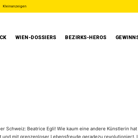
Kleinanzeigen
ECK
WIEN-DOSSIERS
BEZIRKS-HEROS
GEWINNS
 der Schweiz: Beatrice Egli! Wie kaum eine andere Künstlerin 
t und mit grenzenloser Lebensfreude geradezu revolutioniert. 