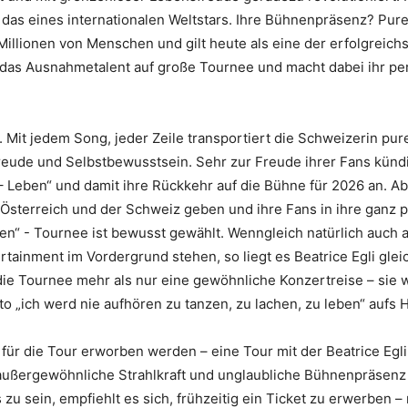
 das eines internationalen Weltstars. Ihre Bühnenpräsenz? Pur
Millionen von Menschen und gilt heute als eine der erfolgreic
 das Ausnahmetalent auf große Tournee und macht dabei ihr p
e. Mit jedem Song, jeder Zeile transportiert die Schweizerin pu
reude und Selbstbewusstsein. Sehr zur Freude ihrer Fans künd
 Leben“ und damit ihre Rückkehr auf die Bühne für 2026 an. A
 Österreich und der Schweiz geben und ihre Fans in ihre ganz 
en“ - Tournee ist bewusst gewählt. Wenngleich natürlich auch 
ertainment im Vordergrund stehen, so liegt es Beatrice Egli gl
ie Tournee mehr als nur eine gewöhnliche Konzertreise – sie wi
 „ich werd nie aufhören zu tanzen, zu lachen, zu leben“ aufs 
für die Tour erworben werden – eine Tour mit der Beatrice Egl
außergewöhnliche Strahlkraft und unglaubliche Bühnenpräsenz u
zu sein, empfiehlt es sich, frühzeitig ein Ticket zu erwerben – 