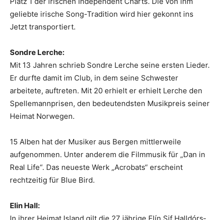
Platz 1 der irischen Independent Charts. Die von ihm
geliebte irische Song-Tradition wird hier gekonnt ins
Jetzt transportiert.
Sondre Lerche:
Mit 13 Jahren schrieb Sondre Lerche seine ersten Lieder.
Er durfte damit im Club, in dem seine Schwester
arbeitete, auftreten. Mit 20 erhielt er erhielt Lerche den
Spellemannprisen, den bedeutendsten Musikpreis seiner
Heimat Norwegen.
15 Alben hat der Musiker aus Bergen mittlerweile
aufgenommen. Unter anderem die Filmmusik für „Dan in
Real Life“. Das neueste Werk „Acrobats“ erscheint
rechtzeitig für Blue Bird.
Elin Hall:
In ihrer Heimat Island gilt die 27 jährige Elín Sif Hall­dórs­