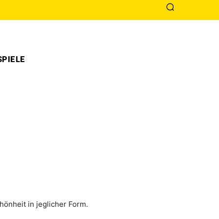
PIELE
ön­heit in jeg­li­cher Form.