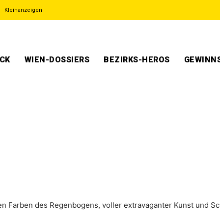
Kleinanzeigen
ECK
WIEN-DOSSIERS
BEZIRKS-HEROS
GEWINNS
n Far­ben des Regen­bo­gens, vol­ler extra­va­gan­ter Kunst und Sch