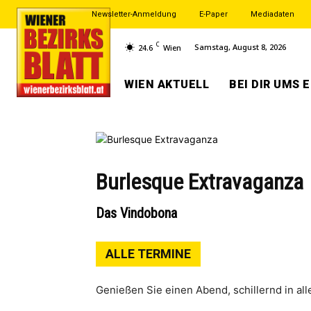
Newsletter-Anmeldung
E-Paper
Mediadaten
C
Samstag, August 8, 2026
24.6
Wien
WIEN AKTUELL
BEI DIR UMS 
Burlesque Extravaganza
Das Vindobona
ALLE TERMINE
Genie­ßen Sie einen Abend, schil­lernd in alle