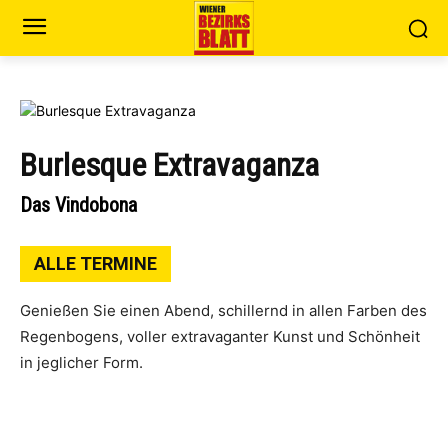
Burlesque Extravaganza
Das Vindobona
ALLE TERMINE
Genie­ßen Sie einen Abend, schil­lernd in allen Far­ben des
Regen­bo­gens, vol­ler extra­va­gan­ter Kunst und Schön­heit
in jeg­li­cher Form.