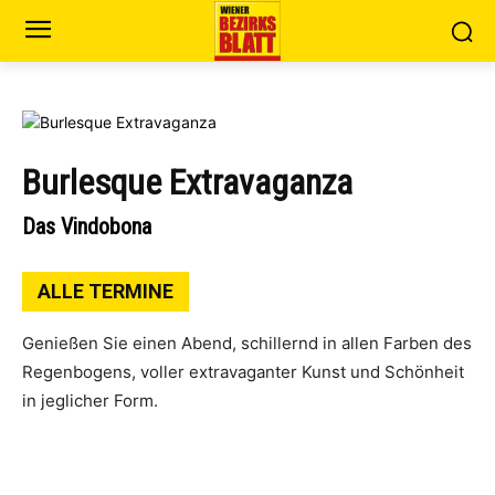
Burlesque Extravaganza
Das Vindobona
ALLE TERMINE
Genie­ßen Sie einen Abend, schil­lernd in allen Far­ben des
Regen­bo­gens, vol­ler extra­va­gan­ter Kunst und Schön­heit
in jeg­li­cher Form.