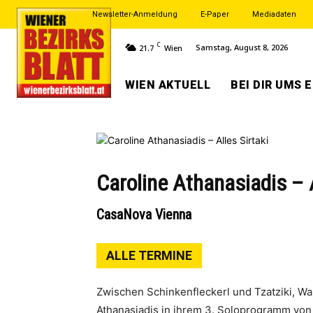
Newsletter-Anmeldung
E-Paper
Mediadaten
C
Samstag, August 8, 2026
21.7
Wien
WIEN AKTUELL
BEI DIR UMS 
Caroline Athanasiadis – A
CasaNova Vienna
ALLE TERMINE
Zwischen Schinkenfleckerl und Tzatziki, Wa
Athanasiadis in ihrem 3. Soloprogramm von