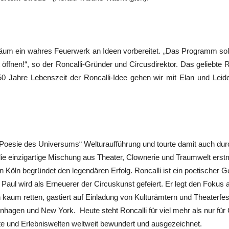
um ein wahres Feuerwerk an Ideen vorbereitet. „Das Programm soll
 öffnen!“, so der Roncalli-Gründer und Circusdirektor. Das geliebte 
50 Jahre Lebenszeit der Roncalli-Idee gehen wir mit Elan und Leid
e Poesie des Universums“ Welturaufführung und tourte damit auch dur
ie einzigartige Mischung aus Theater, Clownerie und Traumwelt erstm
 Köln begründet den legendären Erfolg. Roncalli ist ein poetischer
 Paul wird als Erneuerer der Circuskunst gefeiert. Er legt den Fokus
kaum retten, gastiert auf Einladung von Kulturämtern und Theaterfesti
agen und New York. Heute steht Roncalli für viel mehr als nur für
e und Erlebniswelten weltweit bewundert und ausgezeichnet.