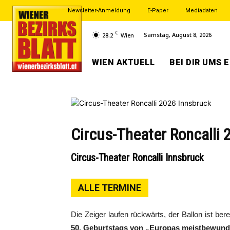
Newsletter-Anmeldung
E-Paper
Mediadaten
C
Samstag, August 8, 2026
28.2
Wien
WIEN AKTUELL
BEI DIR UMS 
Circus-Theater Roncalli
Circus-Theater Roncalli Innsbruck
ALLE TERMINE
Die Zeiger laufen rückwärts, der Ballon ist ber
50. Geburtstags von „Europas meistbewund