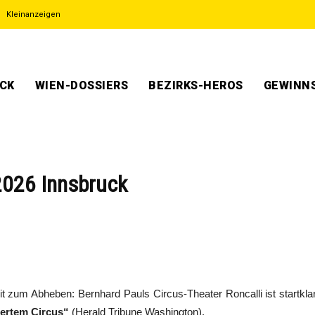
Kleinanzeigen
ECK
WIEN-DOSSIERS
BEZIRKS-HEROS
GEWINNS
 2026 Innsbruck
eit zum Abheben: Bernhard Pauls Circus-Theater Roncalli ist startkl
ertem Circus“
(Herald Tribune Washington).