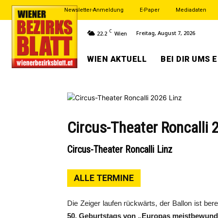
Newsletter-Anmeldung
E-Paper
Mediadaten
C
Freitag, August 7, 2026
22.2
Wien
WIEN AKTUELL
BEI DIR UMS 
Circus-Theater Roncalli 
Circus-Theater Roncalli Linz
ALLE TERMINE
Die Zeiger laufen rückwärts, der Ballon ist ber
50. Geburtstags von „Europas meistbewund