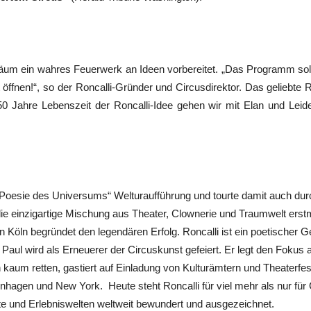
um ein wahres Feuerwerk an Ideen vorbereitet. „Das Programm soll
 öffnen!“, so der Roncalli-Gründer und Circusdirektor. Das geliebte 
50 Jahre Lebenszeit der Roncalli-Idee gehen wir mit Elan und Leid
e Poesie des Universums“ Welturaufführung und tourte damit auch dur
ie einzigartige Mischung aus Theater, Clownerie und Traumwelt erstm
 Köln begründet den legendären Erfolg. Roncalli ist ein poetischer
 Paul wird als Erneuerer der Circuskunst gefeiert. Er legt den Fokus
kaum retten, gastiert auf Einladung von Kulturämtern und Theaterfesti
agen und New York. Heute steht Roncalli für viel mehr als nur für
e und Erlebniswelten weltweit bewundert und ausgezeichnet.