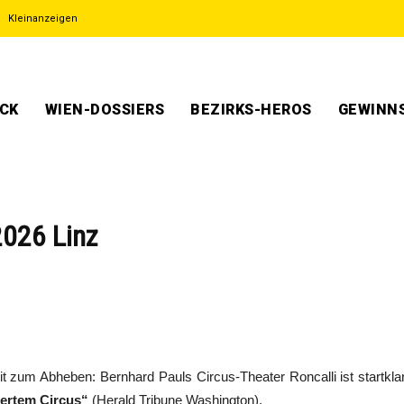
Kleinanzeigen
ECK
WIEN-DOSSIERS
BEZIRKS-HEROS
GEWINNS
2026 Linz
eit zum Abheben: Bernhard Pauls Circus-Theater Roncalli ist startkl
ertem Circus“
(Herald Tribune Washington).