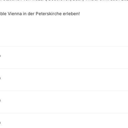
ble Vienna in der Peterskirche erleben!
n
n
n
n