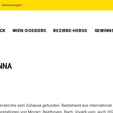
Kleinanzeigen
ECK
WIEN-DOSSIERS
BEZIRKS-HEROS
GEWINNS
ENNA
terskirche sein Zuhause gefunden. Bestehend aus internationa
etationen von Mozart, Beethoven, Bach, Vivaldi uvm. auch 20