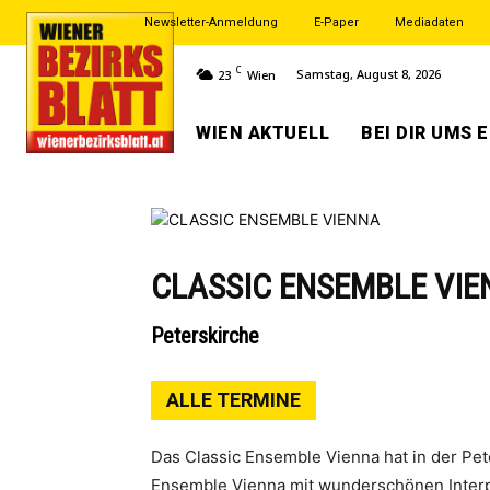
Newsletter-Anmeldung
E-Paper
Mediadaten
C
Samstag, August 8, 2026
23
Wien
WIEN AKTUELL
BEI DIR UMS 
CLASSIC ENSEMBLE VI
Peterskirche
ALLE TERMINE
Das Classic Ensemble Vienna hat in der Pe
Ensemble Vienna mit wunderschönen Interpr