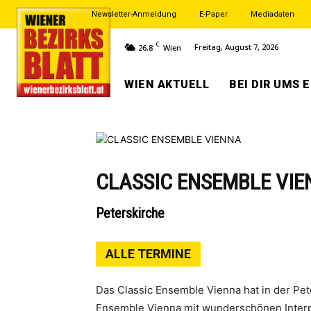
Newsletter-Anmeldung
E-Paper
Mediadaten
C
Freitag, August 7, 2026
26.8
Wien
WIEN AKTUELL
BEI DIR UMS 
CLASSIC ENSEMBLE VI
Peterskirche
ALLE TERMINE
Das Classic Ensemble Vienna hat in der Pe
Ensemble Vienna mit wunderschönen Interpr