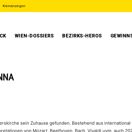
Kleinanzeigen
ECK
WIEN-DOSSIERS
BEZIRKS-HEROS
GEWINNS
ENNA
terskirche sein Zuhause gefunden. Bestehend aus internationa
etationen von Mozart, Beethoven, Bach, Vivaldi uvm. auch 20