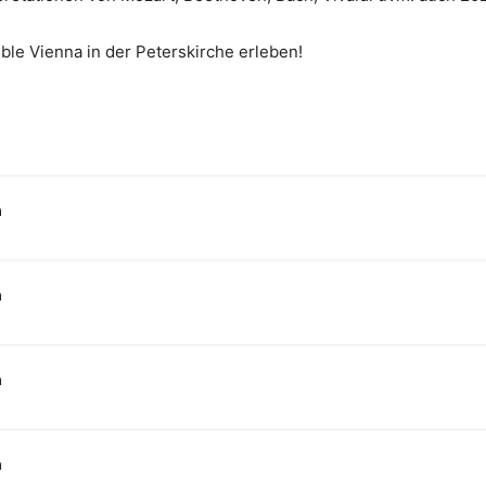
ble Vienna in der Peterskirche erleben!
n
n
n
n