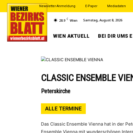
Newsletter-Anmeldung
E-Paper
Mediadaten
C
Samstag, August 8, 2026
28.9
Wien
WIEN AKTUELL
BEI DIR UMS 
CLASSIC ENSEMBLE VI
Peterskirche
ALLE TERMINE
Das Classic Ensemble Vienna hat in der Pe
Ensemble Vienna mit wunderschönen Interpr