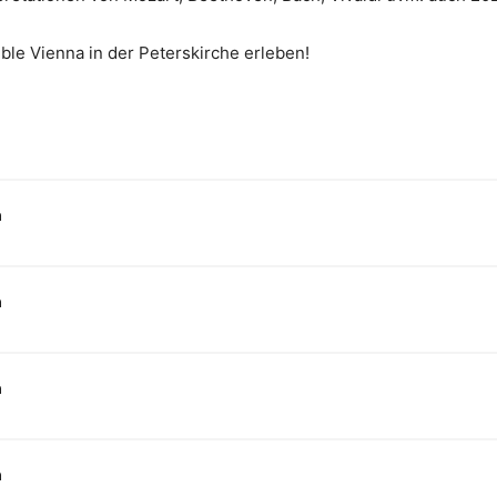
ble Vienna in der Peterskirche erleben!
n
n
n
n