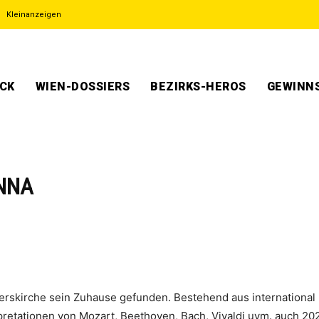
Kleinanzeigen
ECK
WIEN-DOSSIERS
BEZIRKS-HEROS
GEWINNS
ENNA
terskirche sein Zuhause gefunden. Bestehend aus internationa
etationen von Mozart, Beethoven, Bach, Vivaldi uvm. auch 20