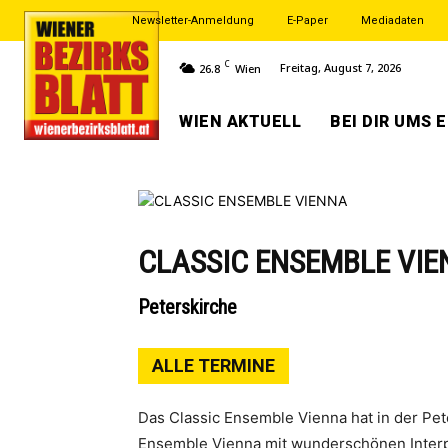
Newsletter-Anmeldung
E-Paper
Mediadaten
C
Freitag, August 7, 2026
26.8
Wien
WIEN AKTUELL
BEI DIR UMS 
CLASSIC ENSEMBLE VI
Peterskirche
ALLE TERMINE
Das Classic Ensemble Vienna hat in der Pe
Ensemble Vienna mit wunderschönen Interpr