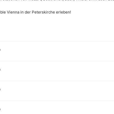
ble Vienna in der Peterskirche erleben!
n
n
n
n