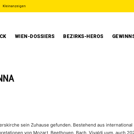
Kleinanzeigen
ECK
WIEN-DOSSIERS
BEZIRKS-HEROS
GEWINNS
ENNA
terskirche sein Zuhause gefunden. Bestehend aus internationa
etationen von Mozart, Beethoven, Bach, Vivaldi uvm. auch 20