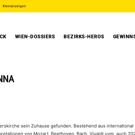
Kleinanzeigen
ECK
WIEN-DOSSIERS
BEZIRKS-HEROS
GEWINNS
ENNA
terskirche sein Zuhause gefunden. Bestehend aus internationa
etationen von Mozart, Beethoven, Bach, Vivaldi uvm. auch 20