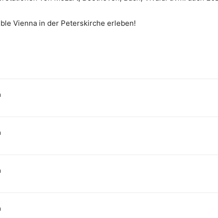
ble Vienna in der Peterskirche erleben!
n
n
n
n