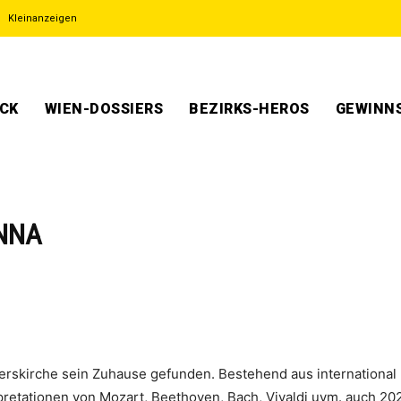
Kleinanzeigen
ECK
WIEN-DOSSIERS
BEZIRKS-HEROS
GEWINNS
ENNA
terskirche sein Zuhause gefunden. Bestehend aus internationa
etationen von Mozart, Beethoven, Bach, Vivaldi uvm. auch 20