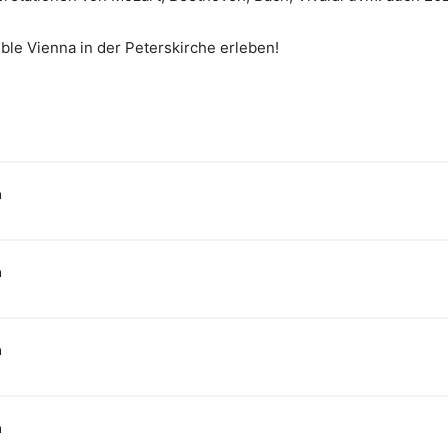
ble Vienna in der Peterskirche erleben!
n
n
n
n