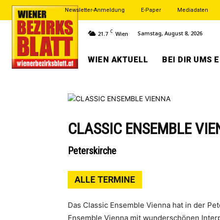
Newsletter-Anmeldung
E-Paper
Mediadaten
C
Samstag, August 8, 2026
21.7
Wien
WIEN AKTUELL
BEI DIR UMS 
CLASSIC ENSEMBLE VI
Peterskirche
ALLE TERMINE
Das Classic Ensemble Vienna hat in der Pe
Ensemble Vienna mit wunderschönen Interpr