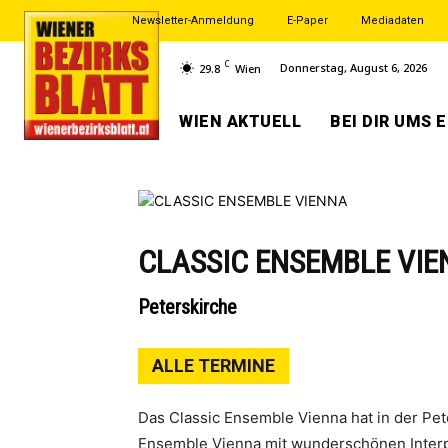
Newsletter-Anmeldung
E-Paper
Mediadaten
C
Donnerstag, August 6, 2026
29.8
Wien
WIEN AKTUELL
BEI DIR UMS 
CLASSIC ENSEMBLE VI
Peterskirche
ALLE TERMINE
Das Classic Ensemble Vienna hat in der Pe
Ensemble Vienna mit wunderschönen Interpr