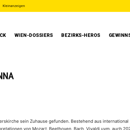
Kleinanzeigen
ECK
WIEN-DOSSIERS
BEZIRKS-HEROS
GEWINNS
ENNA
terskirche sein Zuhause gefunden. Bestehend aus internationa
etationen von Mozart, Beethoven, Bach, Vivaldi uvm. auch 20