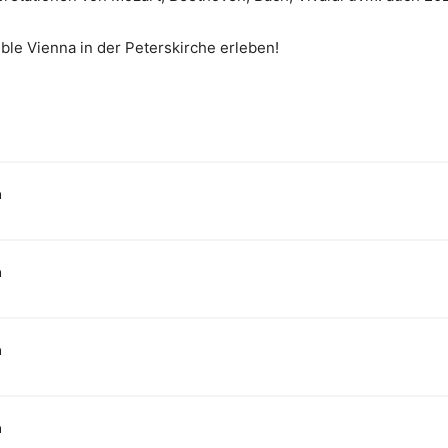
ble Vienna in der Peterskirche erleben!
n
n
n
n