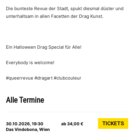
Die bun­tes­te Revue der Stadt, spukt dies­mal düster und
unter­halt­sam in allen Facet­ten der Drag Kunst.
Ein Hal­lo­ween Drag Spe­cial für Alle!
Ever­y­bo­dy is welcome!
#queer­re­vue #dra­gart #club­cou­leur
Alle Termine
TICKETS
30.10.2026, 19:30
ab 34,00 €
Das Vindobona, Wien