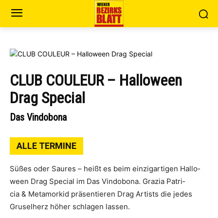
CLUB COULEUR – Halloween
Drag Special
Das Vindobona
ALLE TERMINE
Süßes oder Sau­res – heißt es beim ein­zig­ar­ti­gen Hal­lo­
ween Drag Spe­cial im Das Vin­do­bo­na. Gra­zia Patri­
cia & Meta­mor­kid präsentieren Drag Artists die jedes
Gru­sel­herz höher schla­gen lassen.