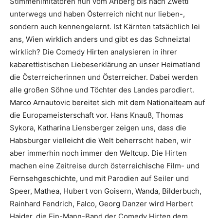
Stimmenimitatoren nun vom Arlberg bis nach Zwettl
unterwegs und haben Österreich nicht nur lieben-,
sondern auch kennengelernt. Ist Kärnten tatsächlich lei
ans, Wien wirklich anders und gibt es das Schneiztal
wirklich? Die Comedy Hirten analysieren in ihrer
kabarettistischen Liebeserklärung an unser Heimatland
die Österreicherinnen und Österreicher. Dabei werden
alle großen Söhne und Töchter des Landes parodiert.
Marco Arnautovic bereitet sich mit dem Nationalteam auf
die Europameisterschaft vor. Hans Knauß, Thomas
Sykora, Katharina Liensberger zeigen uns, dass die
Habsburger vielleicht die Welt beherrscht haben, wir
aber immerhin noch immer den Weltcup. Die Hirten
machen eine Zeitreise durch österreichische Film- und
Fernsehgeschichte, und mit Parodien auf Seiler und
Speer, Mathea, Hubert von Goisern, Wanda, Bilderbuch,
Rainhard Fendrich, Falco, Georg Danzer wird Herbert
Haider, die Ein-Mann-Band der Comedy Hirten dem