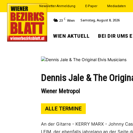
Newsletter-Anmeldung
E-Paper
Mediadaten
C
Samstag, August 8, 2026
23
Wien
WIEN AKTUELL
BEI DIR UMS 
Dennis Jale & The Origin
Wiener Metropol
ALLE TERMINE
An der Gitarre - KERRY MARX - Johnny Cash
LEIM, der ebenfalls jahrelang an der Seite d