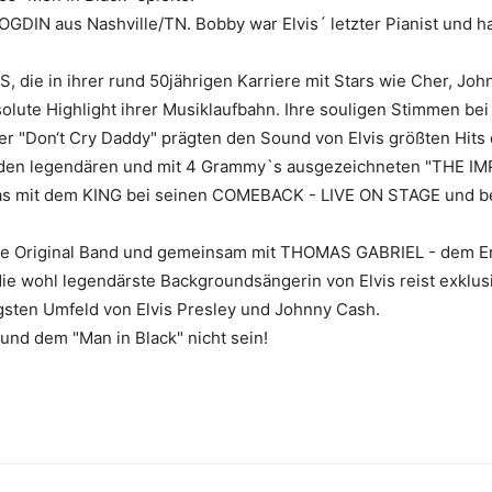
DIN aus Nashville/TN. Bobby war Elvis´ letzter Pianist und ha
 in ihrer rund 50jährigen Karriere mit Stars wie Cher, John
solute Highlight ihrer Musiklaufbahn. Ihre souligen Stimmen be
er "Don‘t Cry Daddy" prägten den Sound von Elvis größten Hits 
n legendären und mit 4 Grammy`s ausgezeichneten "THE IMPER
egas mit dem KING bei seinen COMEBACK - LIVE ON STAGE und be
die Original Band und gemeinsam mit THOMAS GABRIEL - dem En
ie wohl legendärste Backgroundsängerin von Elvis reist exklus
sten Umfeld von Elvis Presley und Johnny Cash.
und dem "Man in Black" nicht sein!