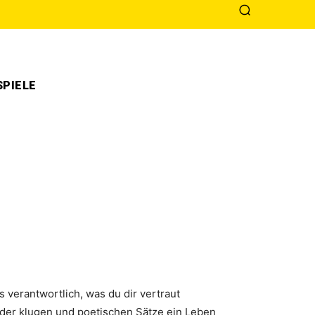
PIELE
s verantwortlich, was du dir vertraut
e der klugen und poetischen Sätze ein Leben