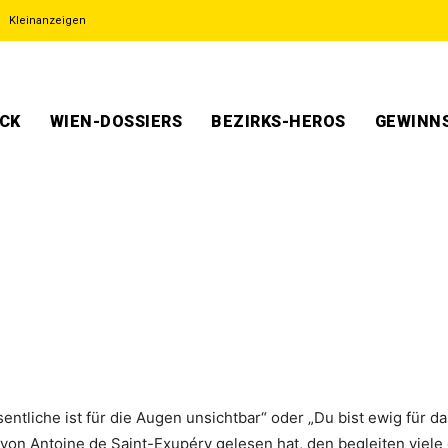
Kleinanzeigen
ECK
WIEN-DOSSIERS
BEZIRKS-HEROS
GEWINNS
ntliche ist für die Augen unsichtbar“ oder „Du bist ewig für da
 von Antoine de Saint-Exupéry gelesen hat, den begleiten viel