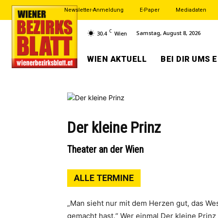
Newsletter-Anmeldung
E-Paper
Mediadaten
C
Samstag, August 8, 2026
30.4
Wien
WIEN AKTUELL
BEI DIR UMS 
Der kleine Prinz
Theater an der Wien
ALLE TERMINE
„Man sieht nur mit dem Herzen gut, das Wese
gemacht hast.“ Wer einmal Der kleine Prinz