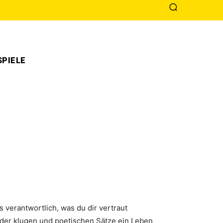
PIELE
s verantwortlich, was du dir vertraut
e der klugen und poetischen Sätze ein Leben