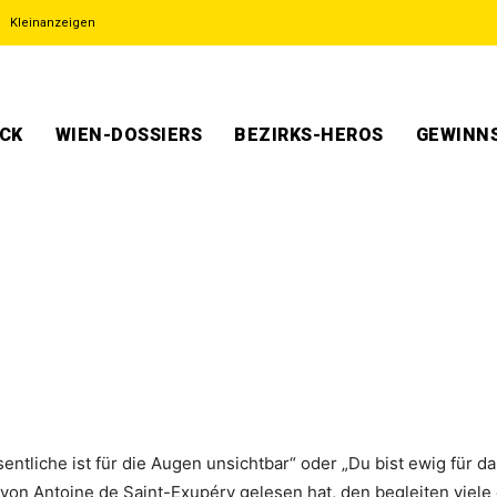
Kleinanzeigen
ECK
WIEN-DOSSIERS
BEZIRKS-HEROS
GEWINNS
ntliche ist für die Augen unsichtbar“ oder „Du bist ewig für da
 von Antoine de Saint-Exupéry gelesen hat, den begleiten viel