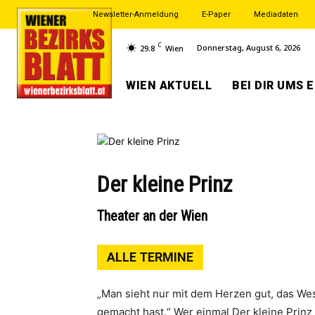
Newsletter-Anmeldung
E-Paper
Mediadaten
C
Donnerstag, August 6, 2026
29.8
Wien
WIEN AKTUELL
BEI DIR UMS 
Der kleine Prinz
Theater an der Wien
ALLE TERMINE
„Man sieht nur mit dem Herzen gut, das Wese
gemacht hast.“ Wer einmal Der kleine Prinz