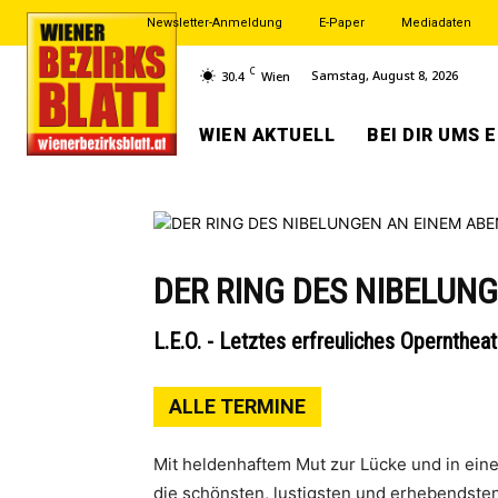
Newsletter-Anmeldung
E-Paper
Mediadaten
C
Samstag, August 8, 2026
30.4
Wien
WIEN AKTUELL
BEI DIR UMS 
DER RING DES NIBELUN
L.E.O. - Letztes erfreuliches Operntheat
ALLE TERMINE
Mit heldenhaftem Mut zur Lücke und in ein
die schönsten, lustigsten und erhebendst