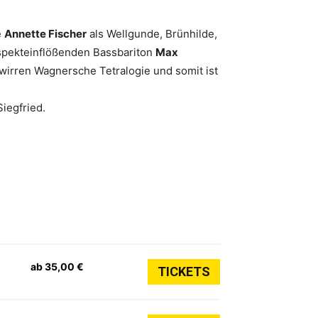
e
Annette Fischer
als Wellgunde, Brünhilde,
respekteinflößenden Bassbariton
Max
 wirren Wagnersche Tetralogie und somit ist
iegfried.
ab 35,00 €
TICKETS