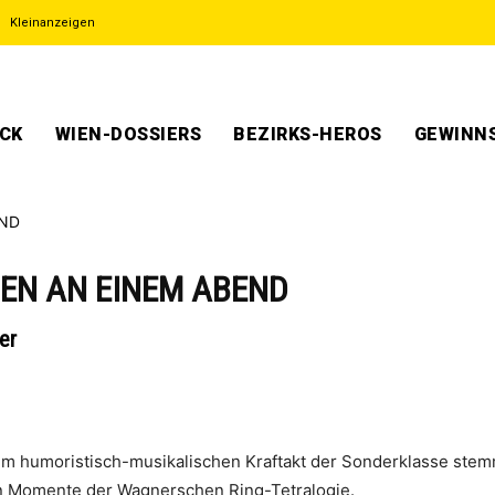
Kleinanzeigen
ECK
WIEN-DOSSIERS
BEZIRKS-HEROS
GEWINNS
GEN AN EINEM ABEND
er
em humoristisch-musikalischen Kraftakt der Sonderklasse stem
en Momente der Wagnerschen Ring-Tetralogie.