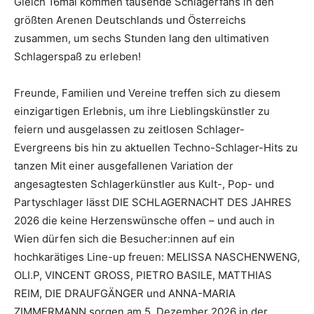
Gleich 16mal kommen tausende Schlagerfans in den
größten Arenen Deutschlands und Österreichs
zusammen, um sechs Stunden lang den ultimativen
Schlagerspaß zu erleben!
Freunde, Familien und Vereine treffen sich zu diesem
einzigartigen Erlebnis, um ihre Lieblingskünstler zu
feiern und ausgelassen zu zeitlosen Schlager-
Evergreens bis hin zu aktuellen Techno-Schlager-Hits zu
tanzen Mit einer ausgefallenen Variation der
angesagtesten Schlagerkünstler aus Kult-, Pop- und
Partyschlager lässt DIE SCHLAGERNACHT DES JAHRES
2026 die keine Herzenswünsche offen – und auch in
Wien dürfen sich die Besucher:innen auf ein
hochkarätiges Line-up freuen: MELISSA NASCHENWENG,
OLI.P, VINCENT GROSS, PIETRO BASILE, MATTHIAS
REIM, DIE DRAUFGÄNGER und ANNA-MARIA
ZIMMERMANN sorgen am 5. Dezember 2026 in der