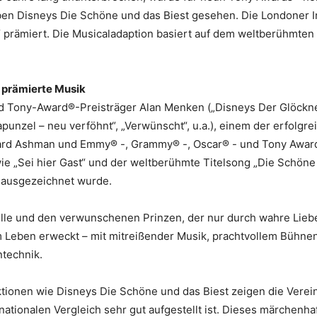
ben Disneys Die Schöne und das Biest gesehen. Die Londoner
“ prämiert. Die Musicaladaption basiert auf dem weltberühmten
 prämierte Musik
 Tony-Award®-Preisträger Alan Menken („Disneys Der Glöckner
Rapunzel – neu verföhnt“, „Verwünscht“, u.a.), einem der erfolg
ard Ashman und Emmy® -, Grammy® -, Oscar® - und Tony Award®
e „Sei hier Gast“ und der weltberühmte Titelsong „Die Schöne 
 ausgezeichnet wurde.
lle und den verwunschenen Prinzen, der nur durch wahre Lieb
 Leben erweckt – mit mitreißender Musik, prachtvollem Bühnen
ntechnik.
uktionen wie Disneys Die Schöne und das Biest zeigen die Vere
rnationalen Vergleich sehr gut aufgestellt ist. Dieses märchenha