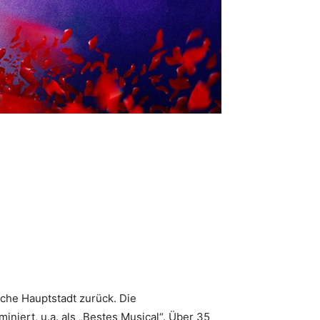
sche Hauptstadt zurück. Die
niert, u.a. als „Bestes Musical“. Über 35