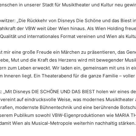
enschen in unserer Stadt für Musiktheater und Kultur neu gewi
owitzer: „Die Rückkehr von Disneys Die Schöne und das Biest i
ahlkraft der VBW weit über Wien hinaus. Als Wien Holding freu
Qualität und internationales Format vereinen und Wien als Kult
st mir eine große Freude ein Märchen zu präsentieren, das Gen
Liebe, Mut und die Kraft des Herzens wird mit bewegender Musi
rn zum Leben erweckt. Wir laden ein, gemeinsam mit uns in ein
 Inneren liegt. Ein Theaterabend für die ganze Familie – volle
k: „Mit Disneys DIE SCHÖNE UND DAS BIEST holen wir eines de
ereint auf eindrucksvolle Weise, was modernes Musiktheater a
afien, modernste Bühnentechnik und eine berührende Botschaf
nserem Publikum sowohl VBW-Eigenproduktionen wie MARIA T
damit Wien als Musical-Metropole weiterhin nachhaltig stärken