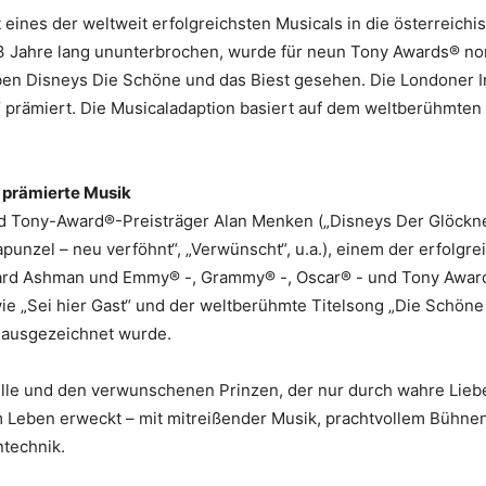
eines der weltweit erfolgreichsten Musicals in die österreichi
3 Jahre lang ununterbrochen, wurde für neun Tony Awards® nomi
ben Disneys Die Schöne und das Biest gesehen. Die Londoner
“ prämiert. Die Musicaladaption basiert auf dem weltberühmten
 prämierte Musik
 Tony-Award®-Preisträger Alan Menken („Disneys Der Glöckner
Rapunzel – neu verföhnt“, „Verwünscht“, u.a.), einem der erfolg
ard Ashman und Emmy® -, Grammy® -, Oscar® - und Tony Award®
e „Sei hier Gast“ und der weltberühmte Titelsong „Die Schöne 
 ausgezeichnet wurde.
lle und den verwunschenen Prinzen, der nur durch wahre Lieb
 Leben erweckt – mit mitreißender Musik, prachtvollem Bühnen
ntechnik.