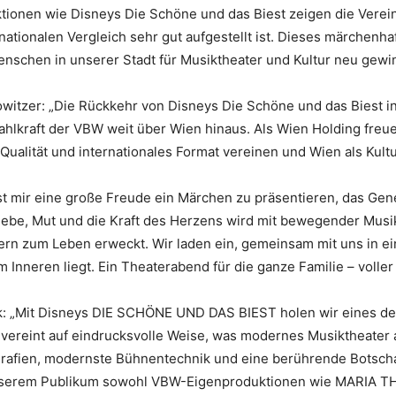
uktionen wie Disneys Die Schöne und das Biest zeigen die Vere
rnationalen Vergleich sehr gut aufgestellt ist. Dieses märchenha
enschen in unserer Stadt für Musiktheater und Kultur neu gewi
owitzer: „Die Rückkehr von Disneys Die Schöne und das Biest i
ahlkraft der VBW weit über Wien hinaus. Als Wien Holding freu
Qualität und internationales Format vereinen und Wien als Kult
st mir eine große Freude ein Märchen zu präsentieren, das Gen
Liebe, Mut und die Kraft des Herzens wird mit bewegender Musi
rn zum Leben erweckt. Wir laden ein, gemeinsam mit uns in ein
 Inneren liegt. Ein Theaterabend für die ganze Familie – volle
k: „Mit Disneys DIE SCHÖNE UND DAS BIEST holen wir eines de
ereint auf eindrucksvolle Weise, was modernes Musiktheater a
afien, modernste Bühnentechnik und eine berührende Botschaf
nserem Publikum sowohl VBW-Eigenproduktionen wie MARIA T