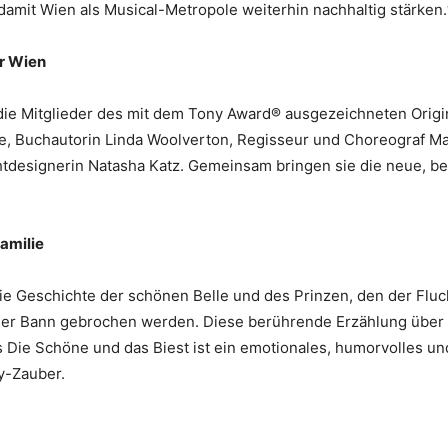
damit Wien als Musical-Metropole weiterhin nachhaltig stärken
ür Wien
ie Mitglieder des mit dem Tony Award® ausgezeichneten Origina
e, Buchautorin Linda Woolverton, Regisseur und Choreograf Ma
tdesignerin Natasha Katz. Gemeinsam bringen sie die neue, b
Familie
ie Geschichte der schönen Belle und des Prinzen, den der Fluch
 der Bann gebrochen werden. Diese berührende Erzählung über 
s Die Schöne und das Biest ist ein emotionales, humorvolles und
ey-Zauber.