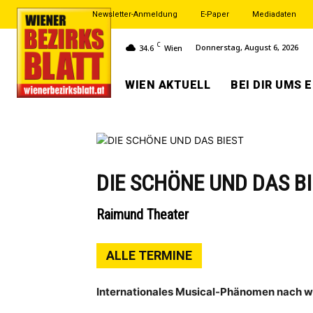
Newsletter-Anmeldung
E-Paper
Mediadaten
C
Donnerstag, August 6, 2026
34.6
Wien
WIEN AKTUELL
BEI DIR UMS 
DIE SCHÖNE UND DAS B
Raimund Theater
ALLE TERMINE
Internationales Musical-Phänomen nach 