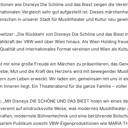
uktionen wie Disneys Die Schöne und das Biest zeigen die Vere
rnationalen Vergleich sehr gut aufgestellt ist. Dieses märchenha
enschen in unserer Stadt für Musiktheater und Kultur neu gewi
owitzer: „Die Rückkehr von Disneys Die Schöne und das Biest i
ahlkraft der VBW weit über Wien hinaus. Als Wien Holding freu
Qualität und internationales Format vereinen und Wien als Kult
st mir eine große Freude ein Märchen zu präsentieren, das Gen
Liebe, Mut und die Kraft des Herzens wird mit bewegender Musi
rn zum Leben erweckt. Wir laden ein, gemeinsam mit uns in ein
 Inneren liegt. Ein Theaterabend für die ganze Familie – volle
k: „Mit Disneys DIE SCHÖNE UND DAS BIEST holen wir eines de
ereint auf eindrucksvolle Weise, was modernes Musiktheater a
afien, modernste Bühnentechnik und eine berührende Botschaf
nserem Publikum sowohl VBW-Eigenproduktionen wie MARIA T