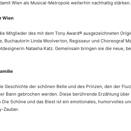
damit Wien als Musical-Metropole weiterhin nachhaltig stärken
ür Wien
ie Mitglieder des mit dem Tony Award® ausgezeichneten Origina
e, Buchautorin Linda Woolverton, Regisseur und Choreograf Ma
tdesignerin Natasha Katz. Gemeinsam bringen sie die neue, b
Familie
ie Geschichte der schönen Belle und des Prinzen, den der Fluch
 der Bann gebrochen werden. Diese berührende Erzählung über 
s Die Schöne und das Biest ist ein emotionales, humorvolles und
ey-Zauber.