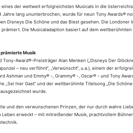
eines der weltweit erfolgreichsten Musicals in die österreichi
3 Jahre lang ununterbrochen, wurde für neun Tony Awards® nomi
ben Disneys Die Schöne und das Biest gesehen. Die Londoner
“ prämiert. Die Musicaladaption basiert auf dem weltberühmten
 prämierte Musik
 Tony-Award®-Preisträger Alan Menken („Disneys Der Glöckner
Rapunzel – neu verföhnt“, „Verwünscht“, u.a.), einem der erfolg
ard Ashman und Emmy® -, Grammy® -, Oscar® - und Tony Award®
e „Sei hier Gast“ und der weltberühmte Titelsong „Die Schöne 
 ausgezeichnet wurde.
lle und den verwunschenen Prinzen, der nur durch wahre Lieb
 Leben erweckt – mit mitreißender Musik, prachtvollem Bühnen
ntechnik.