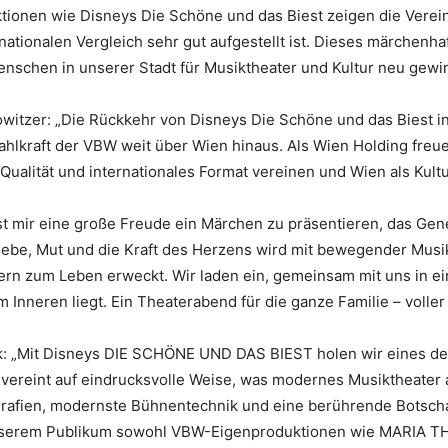
uktionen wie Disneys Die Schöne und das Biest zeigen die Vere
rnationalen Vergleich sehr gut aufgestellt ist. Dieses märchenha
enschen in unserer Stadt für Musiktheater und Kultur neu gewi
owitzer: „Die Rückkehr von Disneys Die Schöne und das Biest i
ahlkraft der VBW weit über Wien hinaus. Als Wien Holding freu
Qualität und internationales Format vereinen und Wien als Kult
st mir eine große Freude ein Märchen zu präsentieren, das Gen
Liebe, Mut und die Kraft des Herzens wird mit bewegender Musi
rn zum Leben erweckt. Wir laden ein, gemeinsam mit uns in ein
 Inneren liegt. Ein Theaterabend für die ganze Familie – volle
k: „Mit Disneys DIE SCHÖNE UND DAS BIEST holen wir eines de
ereint auf eindrucksvolle Weise, was modernes Musiktheater a
afien, modernste Bühnentechnik und eine berührende Botschaf
nserem Publikum sowohl VBW-Eigenproduktionen wie MARIA T