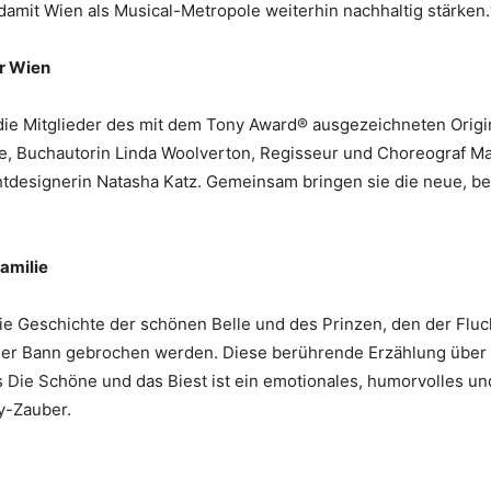
damit Wien als Musical-Metropole weiterhin nachhaltig stärken
ür Wien
ie Mitglieder des mit dem Tony Award® ausgezeichneten Origina
e, Buchautorin Linda Woolverton, Regisseur und Choreograf Ma
tdesignerin Natasha Katz. Gemeinsam bringen sie die neue, b
Familie
ie Geschichte der schönen Belle und des Prinzen, den der Fluch
 der Bann gebrochen werden. Diese berührende Erzählung über 
s Die Schöne und das Biest ist ein emotionales, humorvolles und
ey-Zauber.