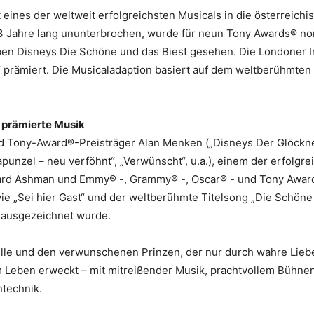
eines der weltweit erfolgreichsten Musicals in die österreichi
3 Jahre lang ununterbrochen, wurde für neun Tony Awards® nomi
ben Disneys Die Schöne und das Biest gesehen. Die Londoner
“ prämiert. Die Musicaladaption basiert auf dem weltberühmten
 prämierte Musik
 Tony-Award®-Preisträger Alan Menken („Disneys Der Glöckner
Rapunzel – neu verföhnt“, „Verwünscht“, u.a.), einem der erfolg
ard Ashman und Emmy® -, Grammy® -, Oscar® - und Tony Award®
e „Sei hier Gast“ und der weltberühmte Titelsong „Die Schöne 
 ausgezeichnet wurde.
lle und den verwunschenen Prinzen, der nur durch wahre Lieb
 Leben erweckt – mit mitreißender Musik, prachtvollem Bühnen
ntechnik.