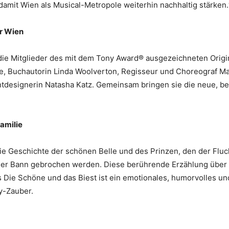
damit Wien als Musical-Metropole weiterhin nachhaltig stärken
ür Wien
ie Mitglieder des mit dem Tony Award® ausgezeichneten Origina
e, Buchautorin Linda Woolverton, Regisseur und Choreograf Ma
tdesignerin Natasha Katz. Gemeinsam bringen sie die neue, b
Familie
ie Geschichte der schönen Belle und des Prinzen, den der Fluch
 der Bann gebrochen werden. Diese berührende Erzählung über 
s Die Schöne und das Biest ist ein emotionales, humorvolles und
ey-Zauber.