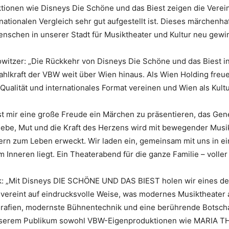
uktionen wie Disneys Die Schöne und das Biest zeigen die Vere
rnationalen Vergleich sehr gut aufgestellt ist. Dieses märchenha
enschen in unserer Stadt für Musiktheater und Kultur neu gewi
owitzer: „Die Rückkehr von Disneys Die Schöne und das Biest i
ahlkraft der VBW weit über Wien hinaus. Als Wien Holding freu
Qualität und internationales Format vereinen und Wien als Kult
st mir eine große Freude ein Märchen zu präsentieren, das Gen
Liebe, Mut und die Kraft des Herzens wird mit bewegender Musi
rn zum Leben erweckt. Wir laden ein, gemeinsam mit uns in ein
 Inneren liegt. Ein Theaterabend für die ganze Familie – volle
k: „Mit Disneys DIE SCHÖNE UND DAS BIEST holen wir eines de
ereint auf eindrucksvolle Weise, was modernes Musiktheater a
afien, modernste Bühnentechnik und eine berührende Botschaf
nserem Publikum sowohl VBW-Eigenproduktionen wie MARIA T