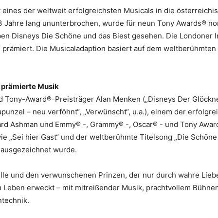
eines der weltweit erfolgreichsten Musicals in die österreichi
3 Jahre lang ununterbrochen, wurde für neun Tony Awards® nomi
ben Disneys Die Schöne und das Biest gesehen. Die Londoner
“ prämiert. Die Musicaladaption basiert auf dem weltberühmten
 prämierte Musik
 Tony-Award®-Preisträger Alan Menken („Disneys Der Glöckner
Rapunzel – neu verföhnt“, „Verwünscht“, u.a.), einem der erfolg
ard Ashman und Emmy® -, Grammy® -, Oscar® - und Tony Award®
e „Sei hier Gast“ und der weltberühmte Titelsong „Die Schöne 
 ausgezeichnet wurde.
lle und den verwunschenen Prinzen, der nur durch wahre Lieb
 Leben erweckt – mit mitreißender Musik, prachtvollem Bühnen
ntechnik.