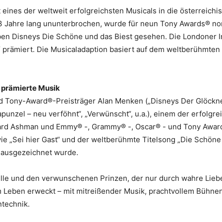
eines der weltweit erfolgreichsten Musicals in die österreichi
3 Jahre lang ununterbrochen, wurde für neun Tony Awards® nomi
ben Disneys Die Schöne und das Biest gesehen. Die Londoner
“ prämiert. Die Musicaladaption basiert auf dem weltberühmten
 prämierte Musik
 Tony-Award®-Preisträger Alan Menken („Disneys Der Glöckner
Rapunzel – neu verföhnt“, „Verwünscht“, u.a.), einem der erfolg
ard Ashman und Emmy® -, Grammy® -, Oscar® - und Tony Award®
e „Sei hier Gast“ und der weltberühmte Titelsong „Die Schöne 
 ausgezeichnet wurde.
lle und den verwunschenen Prinzen, der nur durch wahre Lieb
 Leben erweckt – mit mitreißender Musik, prachtvollem Bühnen
ntechnik.