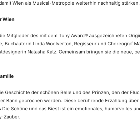
damit Wien als Musical-Metropole weiterhin nachhaltig stärken
ür Wien
ie Mitglieder des mit dem Tony Award® ausgezeichneten Origina
e, Buchautorin Linda Woolverton, Regisseur und Choreograf Ma
tdesignerin Natasha Katz. Gemeinsam bringen sie die neue, b
Familie
ie Geschichte der schönen Belle und des Prinzen, den der Fluch
 der Bann gebrochen werden. Diese berührende Erzählung über 
s Die Schöne und das Biest ist ein emotionales, humorvolles und
ey-Zauber.