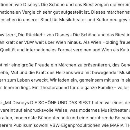
uktionen wie Disneys Die Schöne und das Biest zeigen die Vere
rnationalen Vergleich sehr gut aufgestellt ist. Dieses märchenha
enschen in unserer Stadt für Musiktheater und Kultur neu gewi
owitzer: „Die Rückkehr von Disneys Die Schöne und das Biest i
ahlkraft der VBW weit über Wien hinaus. Als Wien Holding freu
Qualität und internationales Format vereinen und Wien als Kult
st mir eine große Freude ein Märchen zu präsentieren, das Gen
Liebe, Mut und die Kraft des Herzens wird mit bewegender Musi
rn zum Leben erweckt. Wir laden ein, gemeinsam mit uns in ein
 Inneren liegt. Ein Theaterabend für die ganze Familie – volle
k: „Mit Disneys DIE SCHÖNE UND DAS BIEST holen wir eines de
ereint auf eindrucksvolle Weise, was modernes Musiktheater a
afien, modernste Bühnentechnik und eine berührende Botschaf
nserem Publikum sowohl VBW-Eigenproduktionen wie MARIA T