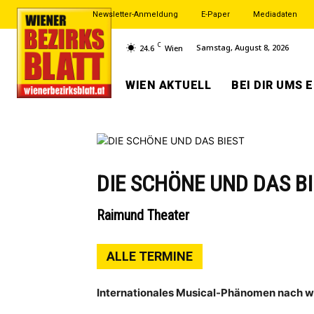
Newsletter-Anmeldung
E-Paper
Mediadaten
C
Samstag, August 8, 2026
24.6
Wien
WIEN AKTUELL
BEI DIR UMS 
DIE SCHÖNE UND DAS B
Raimund Theater
ALLE TERMINE
Internationales Musical-Phänomen nach 