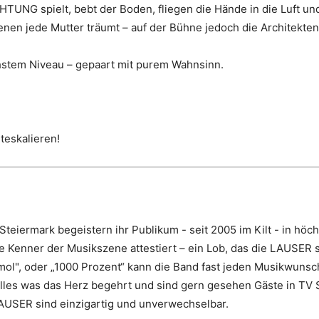
HTUNG spielt, bebt der Boden, fliegen die Hände in die Luft 
denen jede Mutter träumt – auf der Bühne jedoch die Architekt
chstem Niveau – gepaart mit purem Wahnsinn.
teskalieren!
eiermark begeistern ihr Publikum - seit 2005 im Kilt - in höch
e Kenner der Musikszene attestiert – ein Lob, das die LAUSER 
amol", oder „1000 Prozent“ kann die Band fast jeden Musikwunsc
 alles was das Herz begehrt und sind gern gesehen Gäste in T
LAUSER sind einzigartig und unverwechselbar.