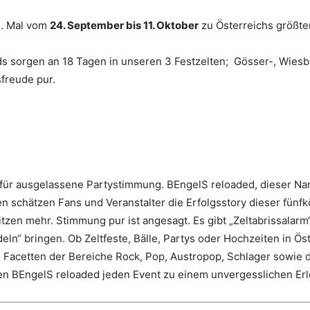
5. Mal vom
24. September bis 11. Oktober
zu Österreichs größte
ds sorgen an 18 Tagen in unseren 3 Festzelten; Gösser-, Wiesb
freude pur.
nt für ausgelassene Partystimmung. BEngelS reloaded, dieser 
ren schätzen Fans und Veranstalter die Erfolgsstory dieser fün
sitzen mehr. Stimmung pur ist angesagt. Es gibt „Zeltabrissala
n“ bringen. Ob Zeltfeste, Bälle, Partys oder Hochzeiten in Ös
Facetten der Bereiche Rock, Pop, Austropop, Schlager sowie d
n BEngelS reloaded jeden Event zu einem unvergesslichen Erl