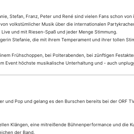
nie, Stefan, Franz, Peter und René sind vielen Fans schon von 
 von volkstümlicher Musik über die internationalen Partykrach
n Live und mit Riesen-Spaß und jeder Menge Stimmung.
erin Stefanie, die mit ihrem Temperament und ihrer tollen S
einem Frühschoppen, bei Polterabenden, bei zünftigen Festakte
dem Event höchste musikalische Unterhaltung und - auch unplu
ger und Pop und gelang es den Burschen bereits bei der ORF T
.
nellen Klängen, eine mitreißende Bühnenperformance und die K
eichen der Band.