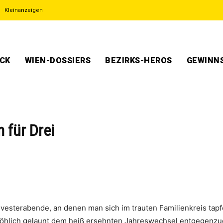
Kleinanzeigen
ECK
WIEN-DOSSIERS
BEZIRKS-HEROS
GEWINNS
 für Drei
l­ves­ter­aben­de, an denen man sich im trau­ten Fami­li­en­kreis t
öh­lich gelaunt dem heiß ersehn­ten Jah­res­wech­sel ent­ge­gen­z