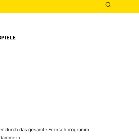
PIELE
ap­fer durch das gesam­te Fern­seh­pro­gramm
u­däm­mern.