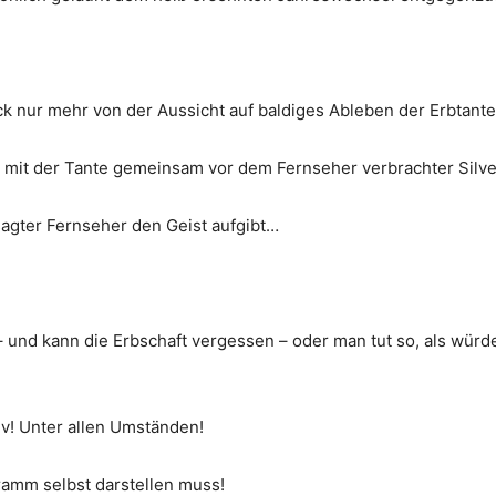
ück nur mehr von der Aus­sicht auf bal­di­ges Able­ben der Erb­tan­
mit der Tan­te gemein­sam vor dem Fern­se­her ver­brach­ter Sil­ve
­ter Fern­se­her den Geist aufgibt…
 und kann die Erb­schaft ver­ges­sen – oder man tut so, als wür­de
i­tiv! Unter allen Umständen!
amm selbst dar­stel­len muss!