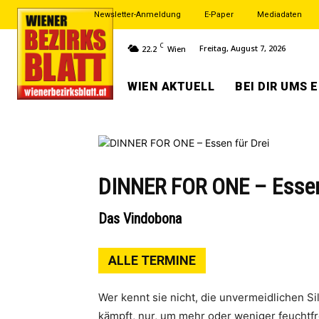
Newsletter-Anmeldung
E-Paper
Mediadaten
C
Freitag, August 7, 2026
22.2
Wien
WIEN AKTUELL
BEI DIR UMS 
DINNER FOR ONE – Essen
Das Vindobona
ALLE TERMINE
Wer kennt sie nicht, die unver­meid­li­chen Si
kämpft, nur, um mehr oder weni­ger feucht­fr