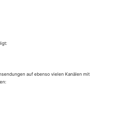
igt:
h­sen­dun­gen auf eben­so vie­len Kanä­len mit
en: