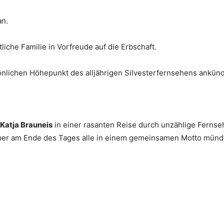
an.
li­che Fami­lie in Vor­freu­de auf die Erbschaft.
i­chen Höhe­punkt des all­jäh­ri­gen Sil­ves­ter­fern­se­hens ankünd
Kat­ja Braun­eis
in einer rasan­ten Rei­se durch unzäh­li­ge Fern­se
e aber am Ende des Tages alle in einem gemein­sa­men Mot­to münd