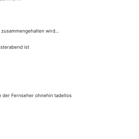
te zusam­men­ge­hal­ten wird…
s­ter­abend ist
 der Fern­se­her ohne­hin tadel­los