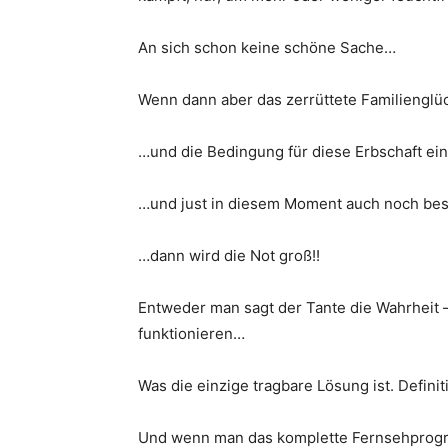
An sich schon kei­ne schö­ne Sache…
Wenn dann aber das zer­rüt­te­te Fami­li­en­gl
…und die Bedin­gung für die­se Erb­schaft ein 
…und just in die­sem Moment auch noch besag
…dann wird die Not groß!!
Ent­we­der man sagt der Tan­te die Wahr­heit –
funktionieren…
Was die ein­zi­ge trag­ba­re Lösung ist. Defi­n
Und wenn man das kom­plet­te Fern­seh­pro­gr