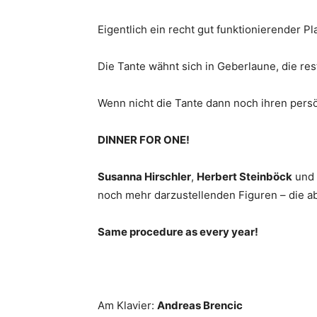
Eigent­lich ein recht gut funk­tio­nie­ren­der Pl
Die Tan­te wähnt sich in Geber­lau­ne, die rest­
Wenn nicht die Tan­te dann noch ihren per­sön­l
DIN­NER FOR ONE!
Susan­na Hirsch­ler
,
Her­bert Stein­böck
und
noch mehr dar­zu­stel­len­den Figu­ren – di
Same pro­ce­du­re as every year!
Am Kla­vier:
Andre­as Brencic