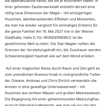
die spektakulärste Reise, die sie je erschaffen haben. In
ihrer geheimen Zauberwerkstatt entsteht derzeit eine
völlig neue Dimension der Magie – mit einzigartigen
Illusionen, atemberaubenden Effekten und Momenten,
die man nie wieder vergisst! Ein einmaliges Erlebnis für
die ganze Familie! Am 16. Mai 2027 live in der Wiener
Stadthalle, Halle D. Für WONDERWORLD ist die
gewöhnliche Welt zu klein. Die Star-Magier reißen die
Grenzen der Vorstellungskraft ein, die Zuschauer werden
Schwerelosigkeit hautnah wie auf dem Mond erleben.
Auf einer magischen Reise durch Raum und Zeit geht es
vom unendlichen Kosmos hinab in unergründliche Tiefen
der Ozeane. Andreas und Chris Ehrlich verwandeln die
Arenen in eine gewaltige Unterwasserwelt – mit
Illusionen aus echtem Wasser und großen Meereswesen.
Die Begegnung mit einer geheimnisvollen Meerjungfrau
erzeugt Gänsehaut-Momente, wie man sie nur bei den