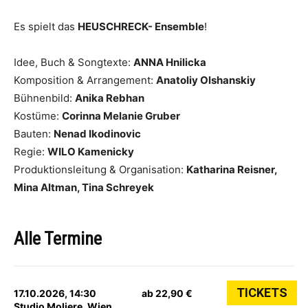
Es spielt das
HEUSCHRECK- Ensemble
!
​Idee, Buch & Songtexte:
ANNA Hnilicka
Komposition & Arrangement:
Anatoliy Olshanskiy
Bühnenbild:
Anika Rebhan
Kostüme:
Corinna Melanie Gruber
Bauten:
Nenad Ikodinovic
Regie:
WILO Kamenicky
Produktionsleitung & Organisation:
Katharina Reisner,
Mina Altman, Tina Schreyek
Alle Termine
TICKETS
17.10.2026, 14:30
ab 22,90 €
Studio Moliere, Wien