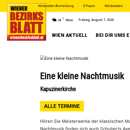
Newsletter-Anmeldung
E-Paper
Mediadaten
C
Freitag, August 7, 2026
26
Wien
WIEN AKTUELL
BEI DIR UMS 
Eine kleine Nachtmusik
Kapuzinerkirche
ALLE TERMINE
Hören Sie Meisterwerke der klassischen M
Nachtmusik finden sich auch Schuberts Ave