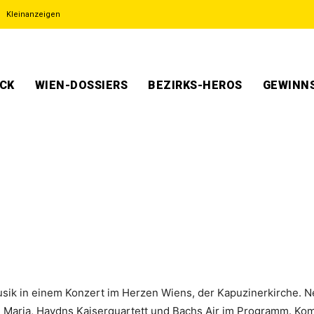
Kleinanzeigen
ECK
WIEN-DOSSIERS
BEZIRKS-HEROS
GEWINNS
usik in einem Konzert im Herzen Wiens, der Kapuzinerkirche.
 Maria, Haydns Kaiserquartett und Bachs Air im Programm. Ko