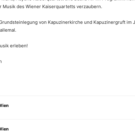
r Musik des Wiener Kaiserquartetts verzaubern.
 Grundsteinlegung von Kapuzinerkirche und Kapuzinergruft im 
allemal.
usik erleben!
n
Wien
Wien