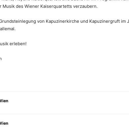
r Musik des Wiener Kaiserquartetts verzaubern.
 Grundsteinlegung von Kapuzinerkirche und Kapuzinergruft im 
allemal.
usik erleben!
n
Wien
Wien