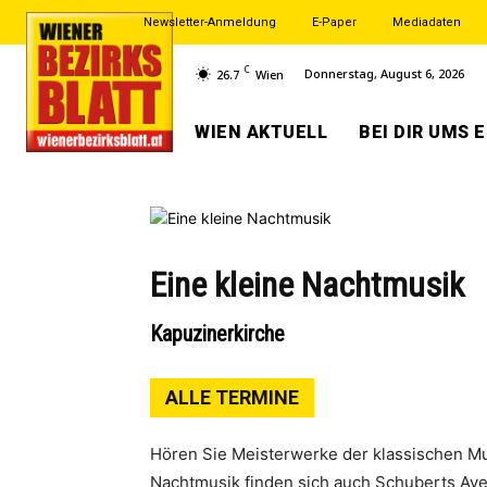
Newsletter-Anmeldung
E-Paper
Mediadaten
C
Donnerstag, August 6, 2026
26.7
Wien
WIEN AKTUELL
BEI DIR UMS 
Eine kleine Nachtmusik
Kapuzinerkirche
ALLE TERMINE
Hören Sie Meisterwerke der klassischen M
Nachtmusik finden sich auch Schuberts Ave