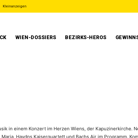
Kleinanzeigen
ECK
WIEN-DOSSIERS
BEZIRKS-HEROS
GEWINNS
usik in einem Konzert im Herzen Wiens, der Kapuzinerkirche.
 Maria, Haydns Kaiserquartett und Bachs Air im Programm. Ko