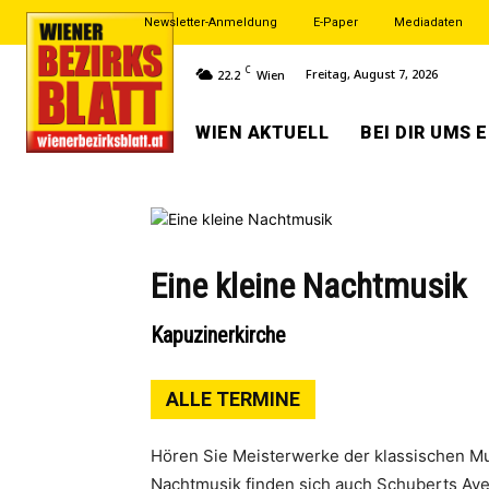
Newsletter-Anmeldung
E-Paper
Mediadaten
C
Freitag, August 7, 2026
22.2
Wien
WIEN AKTUELL
BEI DIR UMS 
Eine kleine Nachtmusik
Kapuzinerkirche
ALLE TERMINE
Hören Sie Meisterwerke der klassischen M
Nachtmusik finden sich auch Schuberts Ave