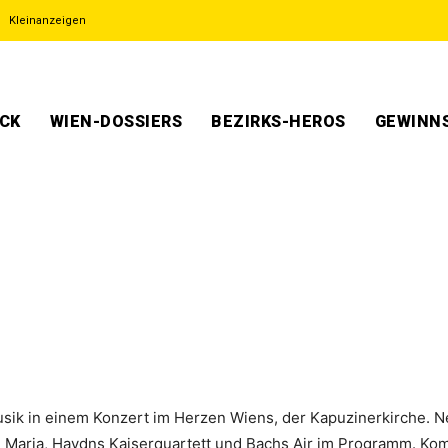
Kleinanzeigen
ECK
WIEN-DOSSIERS
BEZIRKS-HEROS
GEWINNS
usik in einem Konzert im Herzen Wiens, der Kapuzinerkirche.
 Maria, Haydns Kaiserquartett und Bachs Air im Programm. Ko