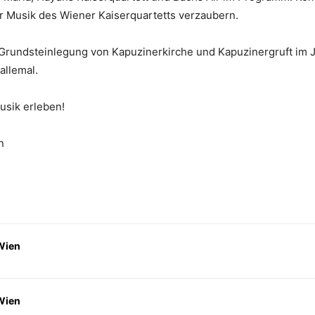
r Musik des Wiener Kaiserquartetts verzaubern.
 Grundsteinlegung von Kapuzinerkirche und Kapuzinergruft im 
allemal.
usik erleben!
n
Wien
Wien