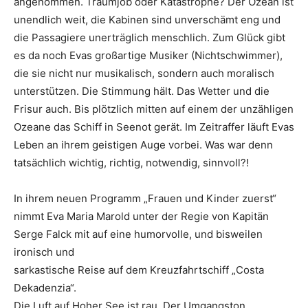
angenommen. Traumjob oder Katastrophe? Der Ozean ist
unendlich weit, die Kabinen sind unverschämt eng und
die Passagiere unerträglich menschlich. Zum Glück gibt
es da noch Evas großartige Musiker (Nichtschwimmer),
die sie nicht nur musikalisch, sondern auch moralisch
unterstützen. Die Stimmung hält. Das Wetter und die
Frisur auch. Bis plötzlich mitten auf einem der unzähligen
Ozeane das Schiff in Seenot gerät. Im Zeitraffer läuft Evas
Leben an ihrem geistigen Auge vorbei. Was war denn
tatsächlich wichtig, richtig, notwendig, sinnvoll?!
In ihrem neuen Programm „Frauen und Kinder zuerst“
nimmt Eva Maria Marold unter der Regie von Kapitän
Serge Falck mit auf eine humorvolle, und bisweilen
ironisch und
sarkastische Reise auf dem Kreuzfahrtschiff „Costa
Dekadenzia“.
Die Luft auf Hoher See ist rau. Der Umgangston