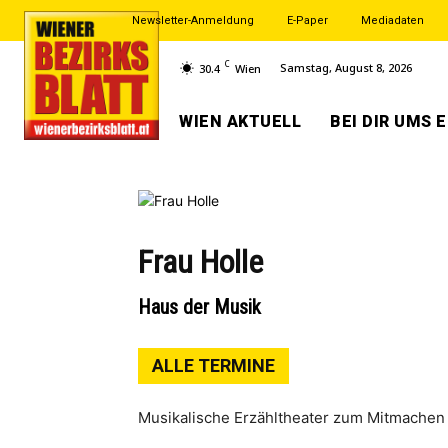
Newsletter-Anmeldung
E-Paper
Mediadaten
C
Samstag, August 8, 2026
30.4
Wien
WIEN AKTUELL
BEI DIR UMS 
Frau Holle
Haus der Musik
ALLE TERMINE
Musikalische Erzähltheater zum Mitmachen 