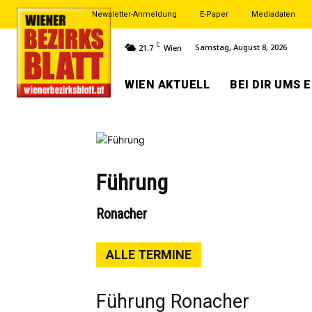
Newsletter-Anmeldung
E-Paper
Mediadaten
C
Samstag, August 8, 2026
21.7
Wien
WIEN AKTUELL
BEI DIR UMS 
Führung
Ronacher
ALLE TERMINE
Führung Ronacher