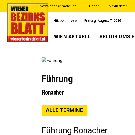
Newsletter-Anmeldung
E-Paper
Mediadaten
C
Freitag, August 7, 2026
22.2
Wien
WIEN AKTUELL
BEI DIR UMS 
Führung
Ronacher
ALLE TERMINE
Führung Ronacher