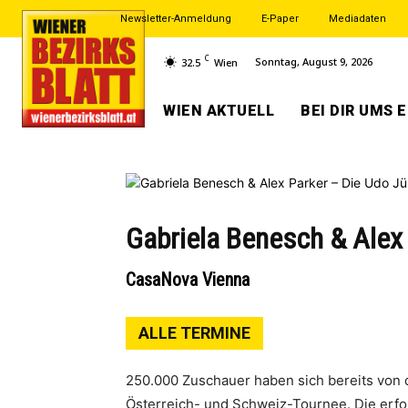
Newsletter-Anmeldung
E-Paper
Mediadaten
C
Sonntag, August 9, 2026
32.5
Wien
WIEN AKTUELL
BEI DIR UMS 
Gabriela Benesch & Alex
CasaNova Vienna
ALLE TERMINE
250.000 Zuschauer haben sich bereits von
Österreich- und Schweiz-Tournee. Die erf