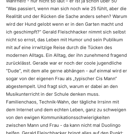
Wahrheit! - nur nicht so laut – er ist ja schon über 50”
“Was passiert, wenn man sich noch wie 25 fühlt, aber die
Realität und der Rücken die Sache anders sehen? Warum
wird der Hund gelobt wenn er in den Garten macht und
ich geschimpft?” Gerald Fleischhacker nimmt sich selbst
nicht so ernst, das Leben mit Humor und sein Publikum
mit auf eine irrwitzige Reise durch die Tücken des
modernen Alltags. Ein Alltag, der ihn zunehmend fragend
zurücklässt. Gerade war er noch der coole jugendliche
“Dude”, mit dem alle gerne abhängen - auf einmal wird er
sogar von der eigenen Frau als „typischer Cis Mann“
abgestempelt. Und fragt sich, warum er dabei an den
Musikunterricht in der Schule denken muss.
Familienchaos, Technik-Wahn, der tägliche Irrsinn mit
dem Internet und dem echten Leben, ganz zu schweigen
von den ewigen Kommunikationsschwierigkeiten
zwischen Mann und Frau - da kann nicht mal Duolingo
helfen. Gerald Fleischhacker bringt alles auf den Punkt: