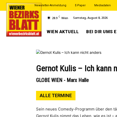
Newsletter-Anmeldung
E-Paper
Mediadaten
C
Samstag, August 8, 2026
28.9
Wien
WIEN AKTUELL
BEI DIR UMS 
Gernot Kulis – Ich kann 
GLOBE WIEN - Marx Halle
ALLE TERMINE
Sein neues Comedy-Programm über den täg
Gernot Kulis nimmt das Leben, wie es ist –