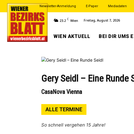
Newsletter-Anmeldung
E-Paper
Mediadaten
C
Freitag, August 7, 2026
23.2
Wien
WIEN AKTUELL
BEI DIR UMS 
Gery Seidl – Eine Runde S
CasaNova Vienna
ALLE TERMINE
So schnell vergehen 15 Jahre!